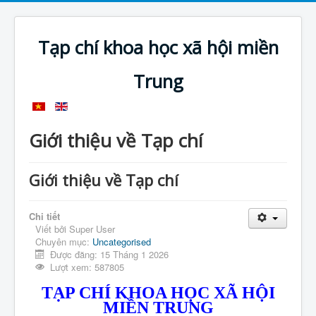
Tạp chí khoa học xã hội miền
Trung
Giới thiệu về Tạp chí
Giới thiệu về Tạp chí
Chi tiết
Viết bởi
Super User
Chuyên mục:
Uncategorised
Được đăng: 15 Tháng 1 2026
Lượt xem: 587805
TẠP CHÍ KHOA HỌC XÃ HỘI
MIỀN TRUNG