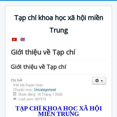
Tạp chí khoa học xã hội miền
Trung
Giới thiệu về Tạp chí
Giới thiệu về Tạp chí
Chi tiết
Viết bởi
Super User
Chuyên mục:
Uncategorised
Được đăng: 15 Tháng 1 2026
Lượt xem: 597373
TẠP CHÍ KHOA HỌC XÃ HỘI
MIỀN TRUNG