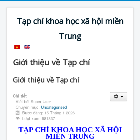
Tạp chí khoa học xã hội miền
Trung
Giới thiệu về Tạp chí
Giới thiệu về Tạp chí
Chi tiết
Viết bởi
Super User
Chuyên mục:
Uncategorised
Được đăng: 15 Tháng 1 2026
Lượt xem: 581337
TẠP CHÍ KHOA HỌC XÃ HỘI
MIỀN TRUNG