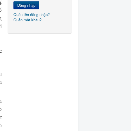
g
Đăng nhập
ổ
Quên tên đăng nhập?
g
Quên mật khẩu?
i
c
i
m
n
o
t
o