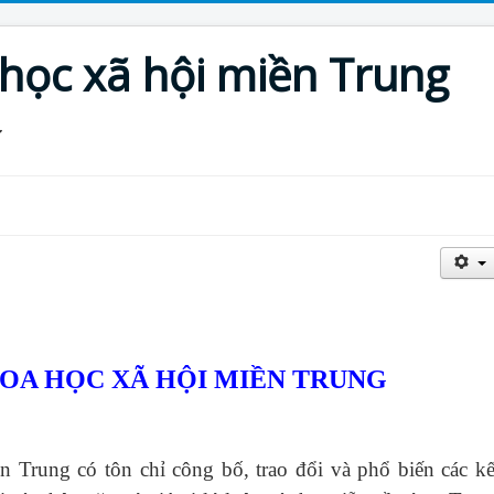
 học xã hội miền Trung
HOA HỌC XÃ HỘI MIỀN TRUNG
ền Trung
có tôn chỉ công bố, trao đổi và phổ biến các kế