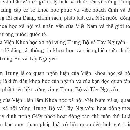
 và nhân văn có giá trị lý luận và thực tiễn về vùng Trun
ung cấp cơ sở khoa học phục vụ việc hoạch định và t
ng lối của Đảng, chính sách, pháp luật của Nhà nước; đồn
khoa học xã hội và nhân văn của Việt Nam và thế giới tớ
trong nước, quốc tế.
của Viện Khoa học xã hội vùng Trung Bộ và Tây Nguyên.
n để đăng tải thông tin khoa học và các nghiên cứu thuộ
 Trung Bộ và Tây Nguyên.
ền Trung
là cơ quan ngôn luận của Viện Khoa học xã hộ
là diễn đàn khoa học của ngành và của bạn đọc quan tâ
và phát triển bền vững vùng Trung Bộ và Tây Nguyên.
ng của Viện Hàn lâm Khoa học xã hội Việt Nam và sự quả
ọc xã hội vùng Trung Bộ và Tây Nguyên; hoạt động the
uy định trong Giấy phép hoạt động báo chí; tuân thủ Luậ
ăn bản quy phạm pháp luật có liên quan đến lĩnh vực bá