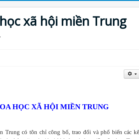
 học xã hội miền Trung
HOA HỌC XÃ HỘI MIỀN TRUNG
ền Trung
có tôn chỉ công bố, trao đổi và phổ biến các kế