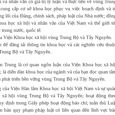
 và nhân văn có giá trị lý luận và thực tiễn về vùng Trun
ung cấp cơ sở khoa học phục vụ việc hoạch định và t
ng lối của Đảng, chính sách, pháp luật của Nhà nước; đồn
khoa học xã hội và nhân văn của Việt Nam và thế giới tớ
trong nước, quốc tế.
của Viện Khoa học xã hội vùng Trung Bộ và Tây Nguyên.
n để đăng tải thông tin khoa học và các nghiên cứu thuộ
 Trung Bộ và Tây Nguyên.
ền Trung
là cơ quan ngôn luận của Viện Khoa học xã hộ
là diễn đàn khoa học của ngành và của bạn đọc quan tâ
và phát triển bền vững vùng Trung Bộ và Tây Nguyên.
ng của Viện Hàn lâm Khoa học xã hội Việt Nam và sự quả
ọc xã hội vùng Trung Bộ và Tây Nguyên; hoạt động the
uy định trong Giấy phép hoạt động báo chí; tuân thủ Luậ
ăn bản quy phạm pháp luật có liên quan đến lĩnh vực bá