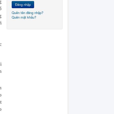
g
Đăng nhập
ổ
Quên tên đăng nhập?
g
Quên mật khẩu?
i
c
i
m
n
o
t
o