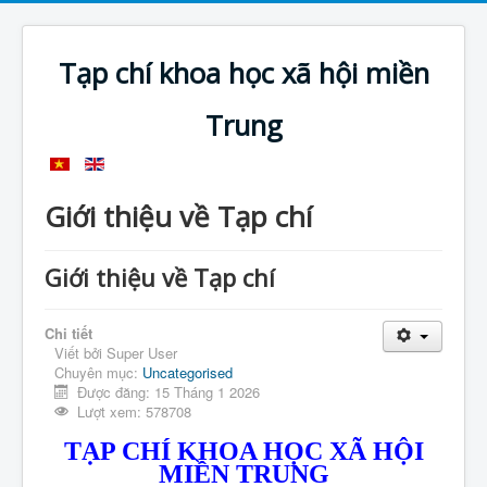
Tạp chí khoa học xã hội miền
Trung
Giới thiệu về Tạp chí
Giới thiệu về Tạp chí
Chi tiết
Viết bởi
Super User
Chuyên mục:
Uncategorised
Được đăng: 15 Tháng 1 2026
Lượt xem: 578708
TẠP CHÍ KHOA HỌC XÃ HỘI
MIỀN TRUNG