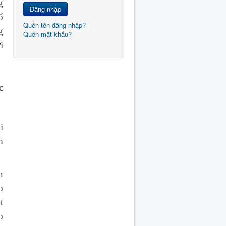
g
Đăng nhập
ổ
Quên tên đăng nhập?
g
Quên mật khẩu?
i
c
i
m
n
o
t
o