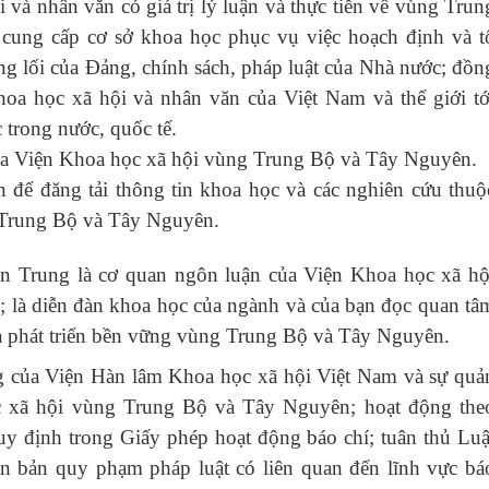
 và nhân văn có giá trị lý luận và thực tiễn về vùng Trun
ung cấp cơ sở khoa học phục vụ việc hoạch định và t
ng lối của Đảng, chính sách, pháp luật của Nhà nước; đồn
khoa học xã hội và nhân văn của Việt Nam và thế giới tớ
trong nước, quốc tế.
của Viện Khoa học xã hội vùng Trung Bộ và Tây Nguyên.
n để đăng tải thông tin khoa học và các nghiên cứu thuộ
 Trung Bộ và Tây Nguyên.
ền Trung
là cơ quan ngôn luận của Viện Khoa học xã hộ
là diễn đàn khoa học của ngành và của bạn đọc quan tâ
và phát triển bền vững vùng Trung Bộ và Tây Nguyên.
ng của Viện Hàn lâm Khoa học xã hội Việt Nam và sự quả
ọc xã hội vùng Trung Bộ và Tây Nguyên; hoạt động the
uy định trong Giấy phép hoạt động báo chí; tuân thủ Luậ
ăn bản quy phạm pháp luật có liên quan đến lĩnh vực bá