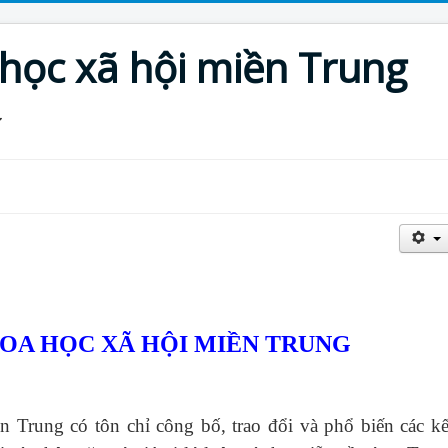
 học xã hội miền Trung
HOA HỌC XÃ HỘI MIỀN TRUNG
ền Trung
có tôn chỉ công bố, trao đổi và phổ biến các kế