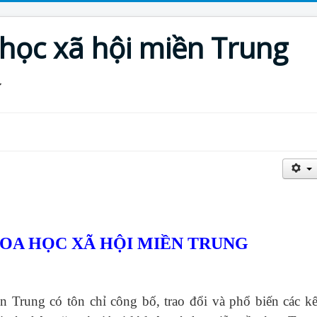
 học xã hội miền Trung
HOA HỌC XÃ HỘI MIỀN TRUNG
ền Trung
có tôn chỉ công bố, trao đổi và phổ biến các kế