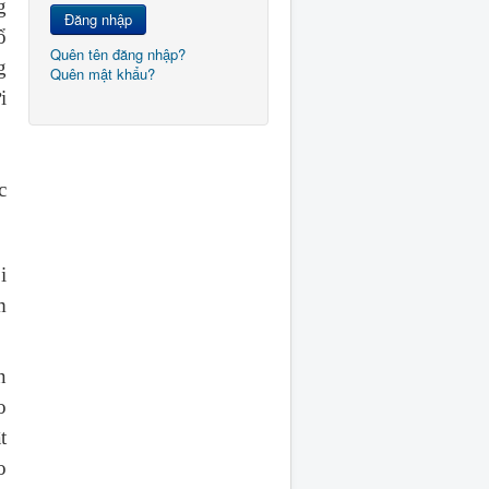
g
Đăng nhập
ổ
Quên tên đăng nhập?
g
Quên mật khẩu?
i
c
i
m
n
o
t
o