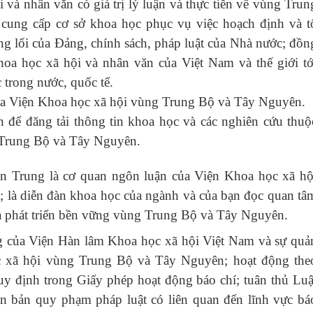
 và nhân văn có giá trị lý luận và thực tiễn về vùng Trun
ung cấp cơ sở khoa học phục vụ việc hoạch định và t
ng lối của Đảng, chính sách, pháp luật của Nhà nước; đồn
khoa học xã hội và nhân văn của Việt Nam và thế giới tớ
trong nước, quốc tế.
của Viện Khoa học xã hội vùng Trung Bộ và Tây Nguyên.
n để đăng tải thông tin khoa học và các nghiên cứu thuộ
 Trung Bộ và Tây Nguyên.
ền Trung
là cơ quan ngôn luận của Viện Khoa học xã hộ
là diễn đàn khoa học của ngành và của bạn đọc quan tâ
và phát triển bền vững vùng Trung Bộ và Tây Nguyên.
ng của Viện Hàn lâm Khoa học xã hội Việt Nam và sự quả
ọc xã hội vùng Trung Bộ và Tây Nguyên; hoạt động the
uy định trong Giấy phép hoạt động báo chí; tuân thủ Luậ
ăn bản quy phạm pháp luật có liên quan đến lĩnh vực bá