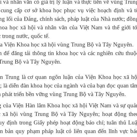
 và nhân văn có giá trị lý luận và thực tiễn về vùng Trun
ung cấp cơ sở khoa học phục vụ việc hoạch định và t
ng lối của Đảng, chính sách, pháp luật của Nhà nước; đồn
khoa học xã hội và nhân văn của Việt Nam và thế giới tớ
trong nước, quốc tế.
của Viện Khoa học xã hội vùng Trung Bộ và Tây Nguyên.
n để đăng tải thông tin khoa học và các nghiên cứu thuộ
 Trung Bộ và Tây Nguyên.
ền Trung
là cơ quan ngôn luận của Viện Khoa học xã hộ
là diễn đàn khoa học của ngành và của bạn đọc quan tâ
và phát triển bền vững vùng Trung Bộ và Tây Nguyên.
ng của Viện Hàn lâm Khoa học xã hội Việt Nam và sự quả
ọc xã hội vùng Trung Bộ và Tây Nguyên; hoạt động the
uy định trong Giấy phép hoạt động báo chí; tuân thủ Luậ
ăn bản quy phạm pháp luật có liên quan đến lĩnh vực bá