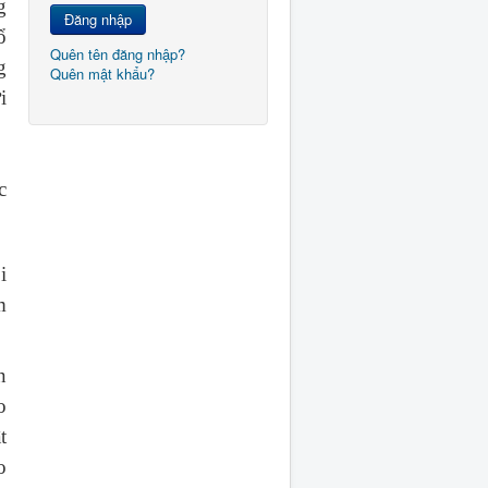
g
Đăng nhập
ổ
Quên tên đăng nhập?
g
Quên mật khẩu?
i
c
i
m
n
o
t
o