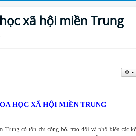
 học xã hội miền Trung
HOA HỌC XÃ HỘI MIỀN TRUNG
ền Trung
có tôn chỉ công bố, trao đổi và phổ biến các kế