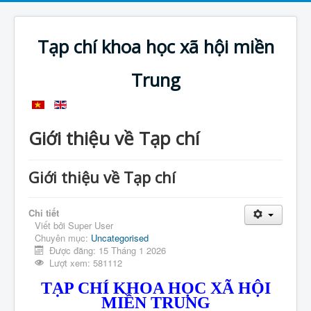
Tạp chí khoa học xã hội miền
Trung
Giới thiệu về Tạp chí
Giới thiệu về Tạp chí
Chi tiết
Viết bởi
Super User
Chuyên mục:
Uncategorised
Được đăng: 15 Tháng 1 2026
Lượt xem: 581112
TẠP CHÍ KHOA HỌC XÃ HỘI
MIỀN TRUNG