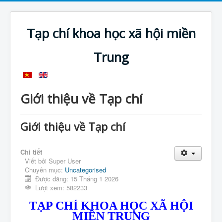
Tạp chí khoa học xã hội miền
Trung
Giới thiệu về Tạp chí
Giới thiệu về Tạp chí
Chi tiết
Viết bởi
Super User
Chuyên mục:
Uncategorised
Được đăng: 15 Tháng 1 2026
Lượt xem: 582233
TẠP CHÍ KHOA HỌC XÃ HỘI
MIỀN TRUNG