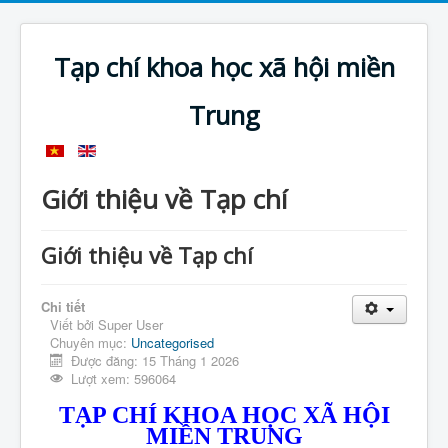
Tạp chí khoa học xã hội miền
Trung
Giới thiệu về Tạp chí
Giới thiệu về Tạp chí
Chi tiết
Viết bởi
Super User
Chuyên mục:
Uncategorised
Được đăng: 15 Tháng 1 2026
Lượt xem: 596064
TẠP CHÍ KHOA HỌC XÃ HỘI
MIỀN TRUNG