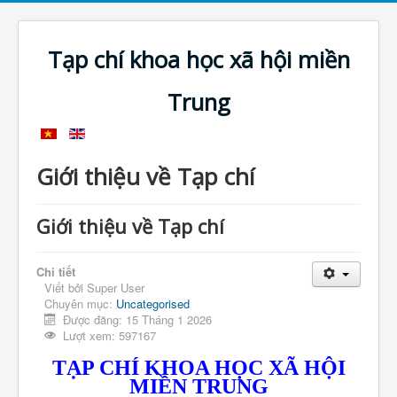
Tạp chí khoa học xã hội miền
Trung
Giới thiệu về Tạp chí
Giới thiệu về Tạp chí
Chi tiết
Viết bởi
Super User
Chuyên mục:
Uncategorised
Được đăng: 15 Tháng 1 2026
Lượt xem: 597167
TẠP CHÍ KHOA HỌC XÃ HỘI
MIỀN TRUNG