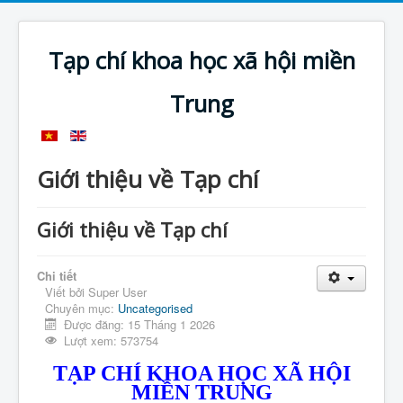
Tạp chí khoa học xã hội miền
Trung
Giới thiệu về Tạp chí
Giới thiệu về Tạp chí
Chi tiết
Viết bởi
Super User
Chuyên mục:
Uncategorised
Được đăng: 15 Tháng 1 2026
Lượt xem: 573754
TẠP CHÍ KHOA HỌC XÃ HỘI
MIỀN TRUNG