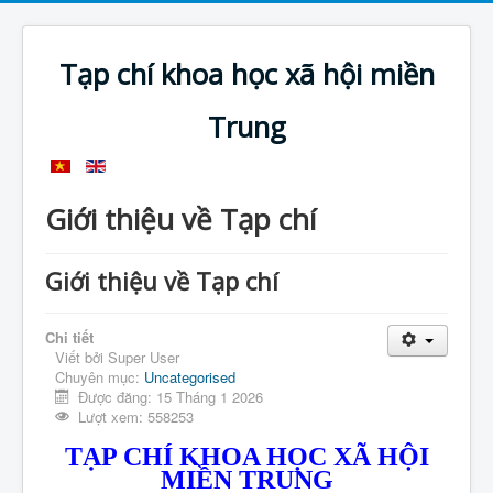
Tạp chí khoa học xã hội miền
Trung
Giới thiệu về Tạp chí
Giới thiệu về Tạp chí
Chi tiết
Viết bởi
Super User
Chuyên mục:
Uncategorised
Được đăng: 15 Tháng 1 2026
Lượt xem: 558253
TẠP CHÍ KHOA HỌC XÃ HỘI
MIỀN TRUNG