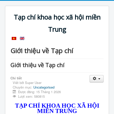
Tạp chí khoa học xã hội miền
Trung
Giới thiệu về Tạp chí
Giới thiệu về Tạp chí
Chi tiết
Viết bởi
Super User
Chuyên mục:
Uncategorised
Được đăng: 15 Tháng 1 2026
Lượt xem: 580815
TẠP CHÍ KHOA HỌC XÃ HỘI
MIỀN TRUNG