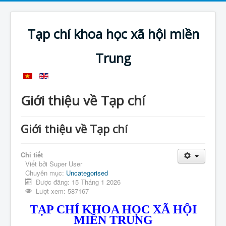
Tạp chí khoa học xã hội miền
Trung
Giới thiệu về Tạp chí
Giới thiệu về Tạp chí
Chi tiết
Viết bởi
Super User
Chuyên mục:
Uncategorised
Được đăng: 15 Tháng 1 2026
Lượt xem: 587167
TẠP CHÍ KHOA HỌC XÃ HỘI
MIỀN TRUNG