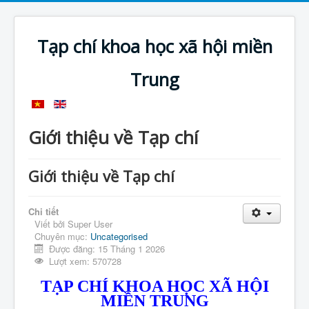
Tạp chí khoa học xã hội miền
Trung
Giới thiệu về Tạp chí
Giới thiệu về Tạp chí
Chi tiết
Viết bởi
Super User
Chuyên mục:
Uncategorised
Được đăng: 15 Tháng 1 2026
Lượt xem: 570728
TẠP CHÍ KHOA HỌC XÃ HỘI
MIỀN TRUNG