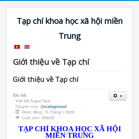
Tạp chí khoa học xã hội miền
Trung
Giới thiệu về Tạp chí
Giới thiệu về Tạp chí
Chi tiết
Viết bởi
Super User
Chuyên mục:
Uncategorised
Được đăng: 15 Tháng 1 2026
Lượt xem: 568200
TẠP CHÍ KHOA HỌC XÃ HỘI
MIỀN TRUNG