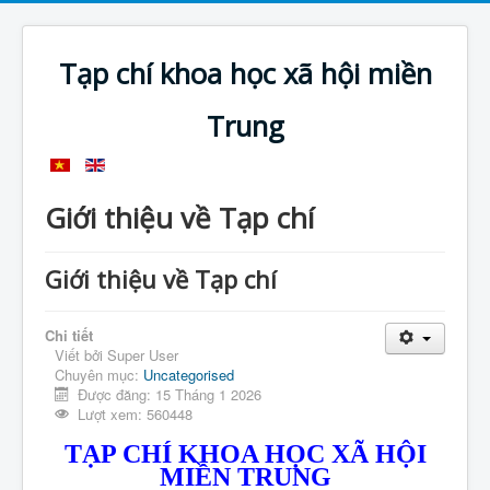
Tạp chí khoa học xã hội miền
Trung
Giới thiệu về Tạp chí
Giới thiệu về Tạp chí
Chi tiết
Viết bởi
Super User
Chuyên mục:
Uncategorised
Được đăng: 15 Tháng 1 2026
Lượt xem: 560448
TẠP CHÍ KHOA HỌC XÃ HỘI
MIỀN TRUNG