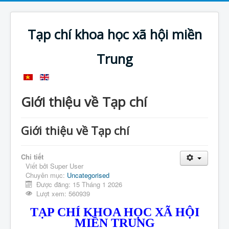
Tạp chí khoa học xã hội miền
Trung
Giới thiệu về Tạp chí
Giới thiệu về Tạp chí
Chi tiết
Viết bởi
Super User
Chuyên mục:
Uncategorised
Được đăng: 15 Tháng 1 2026
Lượt xem: 560939
TẠP CHÍ KHOA HỌC XÃ HỘI
MIỀN TRUNG