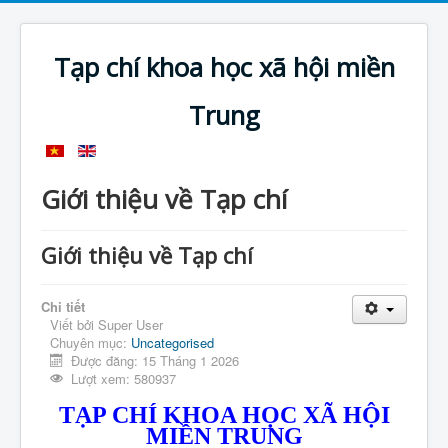
Tạp chí khoa học xã hội miền
Trung
Giới thiệu về Tạp chí
Giới thiệu về Tạp chí
Chi tiết
Viết bởi
Super User
Chuyên mục:
Uncategorised
Được đăng: 15 Tháng 1 2026
Lượt xem: 580937
TẠP CHÍ KHOA HỌC XÃ HỘI
MIỀN TRUNG