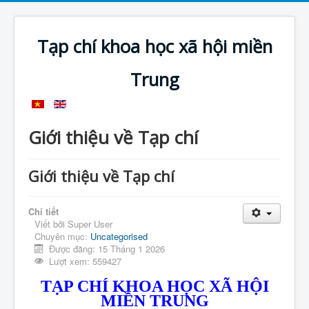
Tạp chí khoa học xã hội miền
Trung
Giới thiệu về Tạp chí
Giới thiệu về Tạp chí
Chi tiết
Viết bởi
Super User
Chuyên mục:
Uncategorised
Được đăng: 15 Tháng 1 2026
Lượt xem: 559427
TẠP CHÍ KHOA HỌC XÃ HỘI
MIỀN TRUNG