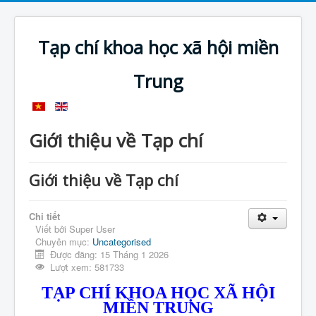
Tạp chí khoa học xã hội miền
Trung
Giới thiệu về Tạp chí
Giới thiệu về Tạp chí
Chi tiết
Viết bởi
Super User
Chuyên mục:
Uncategorised
Được đăng: 15 Tháng 1 2026
Lượt xem: 581733
TẠP CHÍ KHOA HỌC XÃ HỘI
MIỀN TRUNG