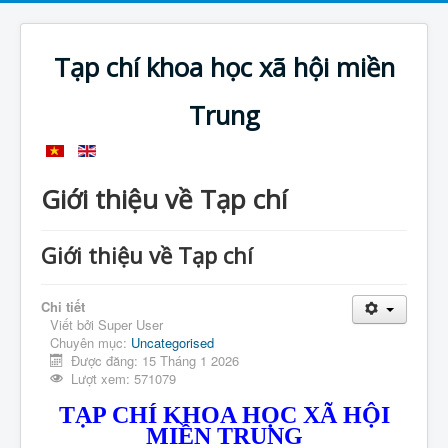
Tạp chí khoa học xã hội miền
Trung
Giới thiệu về Tạp chí
Giới thiệu về Tạp chí
Chi tiết
Viết bởi
Super User
Chuyên mục:
Uncategorised
Được đăng: 15 Tháng 1 2026
Lượt xem: 571079
TẠP CHÍ KHOA HỌC XÃ HỘI
MIỀN TRUNG