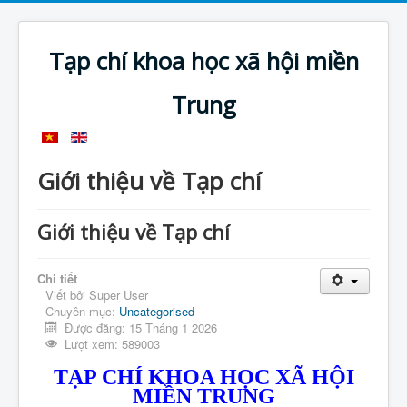
Tạp chí khoa học xã hội miền
Trung
Giới thiệu về Tạp chí
Giới thiệu về Tạp chí
Chi tiết
Viết bởi
Super User
Chuyên mục:
Uncategorised
Được đăng: 15 Tháng 1 2026
Lượt xem: 589003
TẠP CHÍ KHOA HỌC XÃ HỘI
MIỀN TRUNG