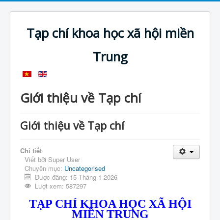
Tạp chí khoa học xã hội miền
Trung
Giới thiệu về Tạp chí
Giới thiệu về Tạp chí
Chi tiết
Viết bởi
Super User
Chuyên mục:
Uncategorised
Được đăng: 15 Tháng 1 2026
Lượt xem: 587297
TẠP CHÍ KHOA HỌC XÃ HỘI
MIỀN TRUNG