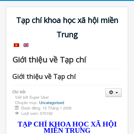
Tạp chí khoa học xã hội miền
Trung
Giới thiệu về Tạp chí
Giới thiệu về Tạp chí
Chi tiết
Viết bởi
Super User
Chuyên mục:
Uncategorised
Được đăng: 15 Tháng 1 2026
Lượt xem: 570192
TẠP CHÍ KHOA HỌC XÃ HỘI
MIỀN TRUNG