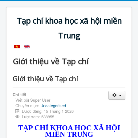
Tạp chí khoa học xã hội miền
Trung
Giới thiệu về Tạp chí
Giới thiệu về Tạp chí
Chi tiết
Viết bởi
Super User
Chuyên mục:
Uncategorised
Được đăng: 15 Tháng 1 2026
Lượt xem: 588855
TẠP CHÍ KHOA HỌC XÃ HỘI
MIỀN TRUNG