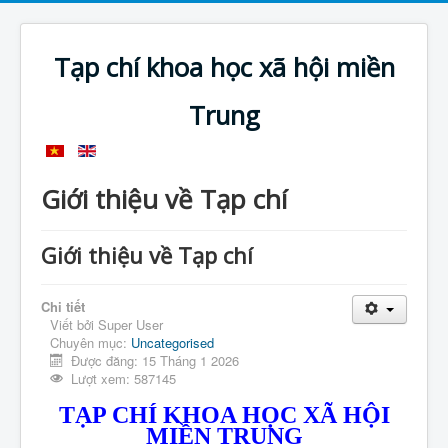
Tạp chí khoa học xã hội miền
Trung
Giới thiệu về Tạp chí
Giới thiệu về Tạp chí
Chi tiết
Viết bởi
Super User
Chuyên mục:
Uncategorised
Được đăng: 15 Tháng 1 2026
Lượt xem: 587145
TẠP CHÍ KHOA HỌC XÃ HỘI
MIỀN TRUNG