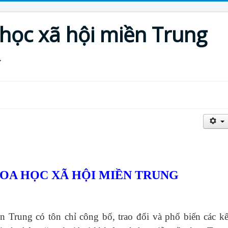
 học xã hội miền Trung
HOA HỌC XÃ HỘI MIỀN TRUNG
ền Trung
có tôn chỉ công bố, trao đổi và phổ biến các kế