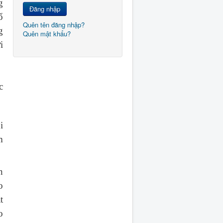
g
Đăng nhập
ổ
Quên tên đăng nhập?
g
Quên mật khẩu?
i
c
i
m
n
o
t
o