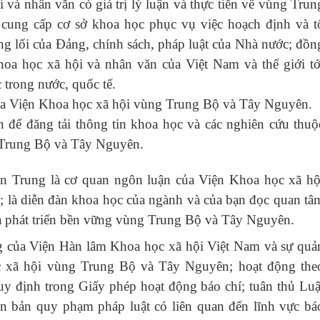
 và nhân văn có giá trị lý luận và thực tiễn về vùng Trun
ung cấp cơ sở khoa học phục vụ việc hoạch định và t
ng lối của Đảng, chính sách, pháp luật của Nhà nước; đồn
khoa học xã hội và nhân văn của Việt Nam và thế giới tớ
trong nước, quốc tế.
của Viện Khoa học xã hội vùng Trung Bộ và Tây Nguyên.
n để đăng tải thông tin khoa học và các nghiên cứu thuộ
 Trung Bộ và Tây Nguyên.
ền Trung
là cơ quan ngôn luận của Viện Khoa học xã hộ
là diễn đàn khoa học của ngành và của bạn đọc quan tâ
và phát triển bền vững vùng Trung Bộ và Tây Nguyên.
ng của Viện Hàn lâm Khoa học xã hội Việt Nam và sự quả
ọc xã hội vùng Trung Bộ và Tây Nguyên; hoạt động the
uy định trong Giấy phép hoạt động báo chí; tuân thủ Luậ
ăn bản quy phạm pháp luật có liên quan đến lĩnh vực bá