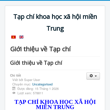
Tạp chí khoa học xã hội miền
Trung
Giới thiệu về Tạp chí
Giới thiệu về Tạp chí
Chi tiết
Viết bởi
Super User
Chuyên mục:
Uncategorised
Được đăng: 15 Tháng 1 2026
Lượt xem: 578811
TẠP CHÍ KHOA HỌC XÃ HỘI
MIỀN TRUNG