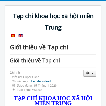
Tạp chí khoa học xã hội miền
Trung
Giới thiệu về Tạp chí
Giới thiệu về Tạp chí
Chi tiết
Viết bởi
Super User
Chuyên mục:
Uncategorised
Được đăng: 15 Tháng 1 2026
Lượt xem: 563802
TẠP CHÍ KHOA HỌC XÃ HỘI
MIỀN TRUNG