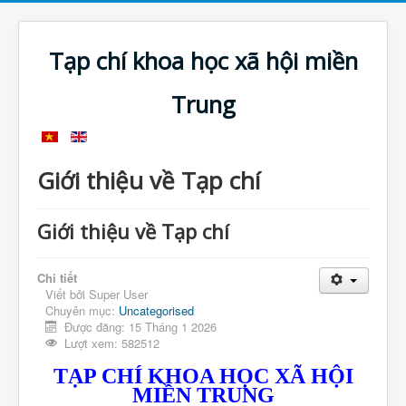
Tạp chí khoa học xã hội miền
Trung
Giới thiệu về Tạp chí
Giới thiệu về Tạp chí
Chi tiết
Viết bởi
Super User
Chuyên mục:
Uncategorised
Được đăng: 15 Tháng 1 2026
Lượt xem: 582512
TẠP CHÍ KHOA HỌC XÃ HỘI
MIỀN TRUNG