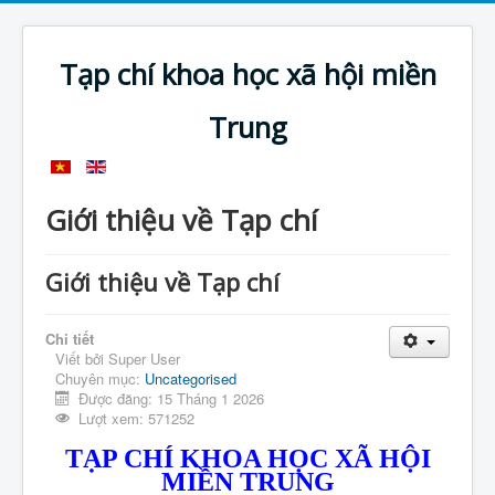
Tạp chí khoa học xã hội miền
Trung
Giới thiệu về Tạp chí
Giới thiệu về Tạp chí
Chi tiết
Viết bởi
Super User
Chuyên mục:
Uncategorised
Được đăng: 15 Tháng 1 2026
Lượt xem: 571252
TẠP CHÍ KHOA HỌC XÃ HỘI
MIỀN TRUNG