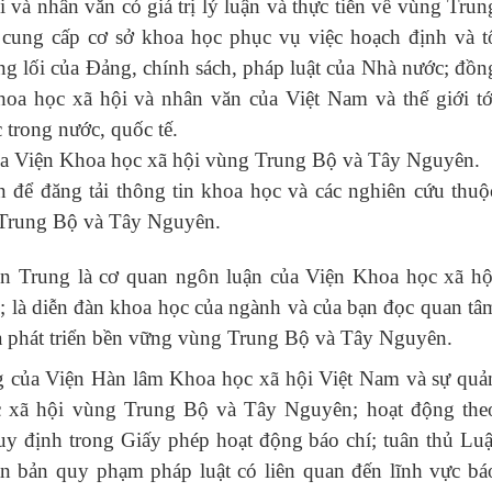
 và nhân văn có giá trị lý luận và thực tiễn về vùng Trun
ung cấp cơ sở khoa học phục vụ việc hoạch định và t
ng lối của Đảng, chính sách, pháp luật của Nhà nước; đồn
khoa học xã hội và nhân văn của Việt Nam và thế giới tớ
trong nước, quốc tế.
của Viện Khoa học xã hội vùng Trung Bộ và Tây Nguyên.
n để đăng tải thông tin khoa học và các nghiên cứu thuộ
 Trung Bộ và Tây Nguyên.
ền Trung
là cơ quan ngôn luận của Viện Khoa học xã hộ
là diễn đàn khoa học của ngành và của bạn đọc quan tâ
và phát triển bền vững vùng Trung Bộ và Tây Nguyên.
ng của Viện Hàn lâm Khoa học xã hội Việt Nam và sự quả
ọc xã hội vùng Trung Bộ và Tây Nguyên; hoạt động the
uy định trong Giấy phép hoạt động báo chí; tuân thủ Luậ
ăn bản quy phạm pháp luật có liên quan đến lĩnh vực bá