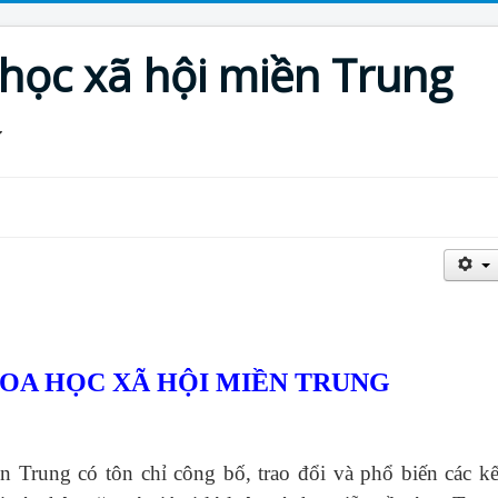
 học xã hội miền Trung
HOA HỌC XÃ HỘI MIỀN TRUNG
ền Trung
có tôn chỉ công bố, trao đổi và phổ biến các kế