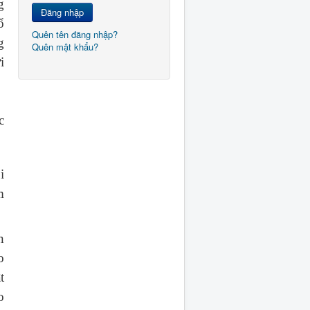
g
Đăng nhập
ổ
Quên tên đăng nhập?
g
Quên mật khẩu?
i
c
i
m
n
o
t
o