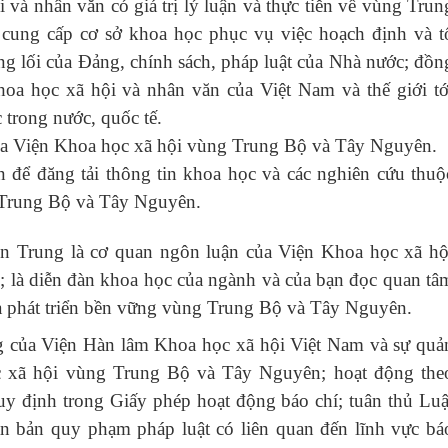
 và nhân văn có giá trị lý luận và thực tiễn về vùng Trun
ung cấp cơ sở khoa học phục vụ việc hoạch định và t
ng lối của Đảng, chính sách, pháp luật của Nhà nước; đồn
khoa học xã hội và nhân văn của Việt Nam và thế giới tớ
trong nước, quốc tế.
của Viện Khoa học xã hội vùng Trung Bộ và Tây Nguyên.
n để đăng tải thông tin khoa học và các nghiên cứu thuộ
 Trung Bộ và Tây Nguyên.
ền Trung
là cơ quan ngôn luận của Viện Khoa học xã hộ
là diễn đàn khoa học của ngành và của bạn đọc quan tâ
và phát triển bền vững vùng Trung Bộ và Tây Nguyên.
ng của Viện Hàn lâm Khoa học xã hội Việt Nam và sự quả
ọc xã hội vùng Trung Bộ và Tây Nguyên; hoạt động the
uy định trong Giấy phép hoạt động báo chí; tuân thủ Luậ
ăn bản quy phạm pháp luật có liên quan đến lĩnh vực bá