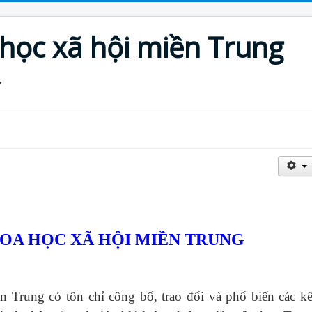
 học xã hội miền Trung
HOA HỌC XÃ HỘI MIỀN TRUNG
ền Trung
có tôn chỉ công bố, trao đổi và phổ biến các kế