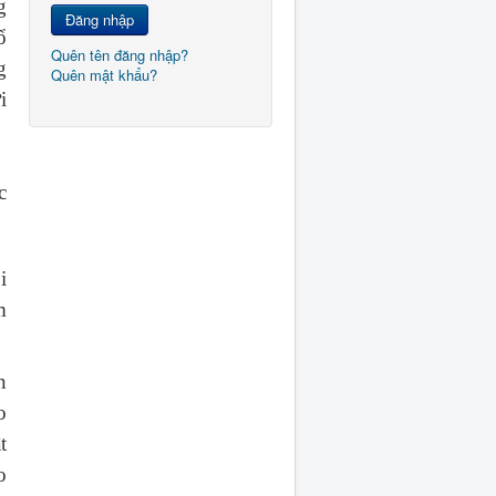
g
Đăng nhập
ổ
Quên tên đăng nhập?
g
Quên mật khẩu?
i
c
i
m
n
o
t
o