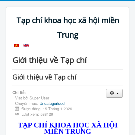
Tạp chí khoa học xã hội miền
Trung
Giới thiệu về Tạp chí
Giới thiệu về Tạp chí
Chi tiết
Viết bởi
Super User
Chuyên mục:
Uncategorised
Được đăng: 15 Tháng 1 2026
Lượt xem: 588129
TẠP CHÍ KHOA HỌC XÃ HỘI
MIỀN TRUNG