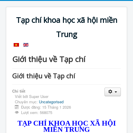
Tạp chí khoa học xã hội miền
Trung
Giới thiệu về Tạp chí
Giới thiệu về Tạp chí
Chi tiết
Viết bởi
Super User
Chuyên mục:
Uncategorised
Được đăng: 15 Tháng 1 2026
Lượt xem: 568075
TẠP CHÍ KHOA HỌC XÃ HỘI
MIỀN TRUNG