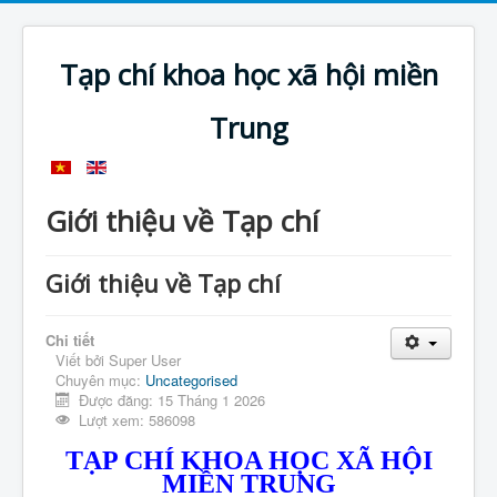
Tạp chí khoa học xã hội miền
Trung
Giới thiệu về Tạp chí
Giới thiệu về Tạp chí
Chi tiết
Viết bởi
Super User
Chuyên mục:
Uncategorised
Được đăng: 15 Tháng 1 2026
Lượt xem: 586098
TẠP CHÍ KHOA HỌC XÃ HỘI
MIỀN TRUNG