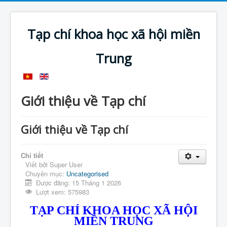
Tạp chí khoa học xã hội miền
Trung
Giới thiệu về Tạp chí
Giới thiệu về Tạp chí
Chi tiết
Viết bởi
Super User
Chuyên mục:
Uncategorised
Được đăng: 15 Tháng 1 2026
Lượt xem: 575983
TẠP CHÍ KHOA HỌC XÃ HỘI
MIỀN TRUNG