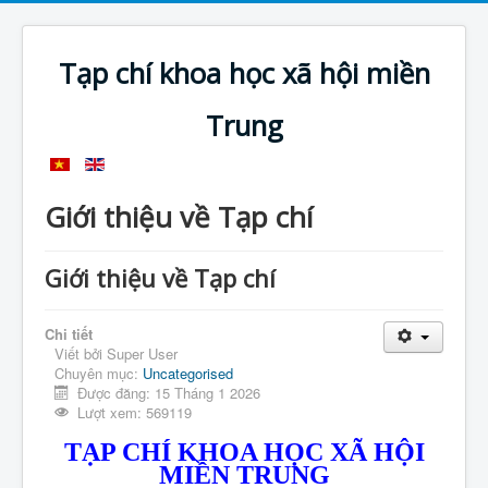
Tạp chí khoa học xã hội miền
Trung
Giới thiệu về Tạp chí
Giới thiệu về Tạp chí
Chi tiết
Viết bởi
Super User
Chuyên mục:
Uncategorised
Được đăng: 15 Tháng 1 2026
Lượt xem: 569119
TẠP CHÍ KHOA HỌC XÃ HỘI
MIỀN TRUNG