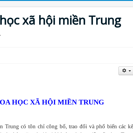
 học xã hội miền Trung
HOA HỌC XÃ HỘI MIỀN TRUNG
ền Trung
có tôn chỉ công bố, trao đổi và phổ biến các kế