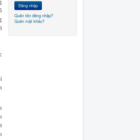
g
Đăng nhập
ổ
Quên tên đăng nhập?
g
Quên mật khẩu?
i
c
i
m
n
o
t
o