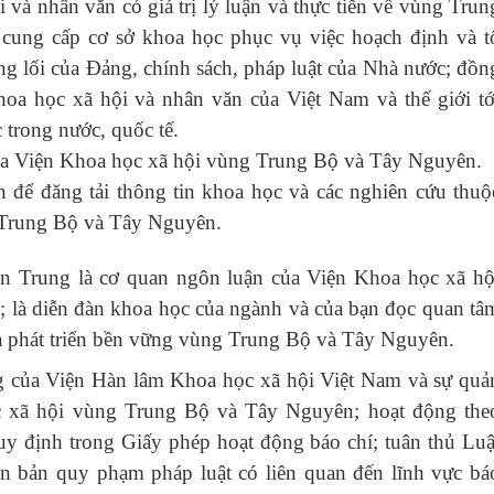
 và nhân văn có giá trị lý luận và thực tiễn về vùng Trun
ung cấp cơ sở khoa học phục vụ việc hoạch định và t
ng lối của Đảng, chính sách, pháp luật của Nhà nước; đồn
khoa học xã hội và nhân văn của Việt Nam và thế giới tớ
trong nước, quốc tế.
của Viện Khoa học xã hội vùng Trung Bộ và Tây Nguyên.
n để đăng tải thông tin khoa học và các nghiên cứu thuộ
 Trung Bộ và Tây Nguyên.
ền Trung
là cơ quan ngôn luận của Viện Khoa học xã hộ
là diễn đàn khoa học của ngành và của bạn đọc quan tâ
và phát triển bền vững vùng Trung Bộ và Tây Nguyên.
ng của Viện Hàn lâm Khoa học xã hội Việt Nam và sự quả
ọc xã hội vùng Trung Bộ và Tây Nguyên; hoạt động the
uy định trong Giấy phép hoạt động báo chí; tuân thủ Luậ
ăn bản quy phạm pháp luật có liên quan đến lĩnh vực bá