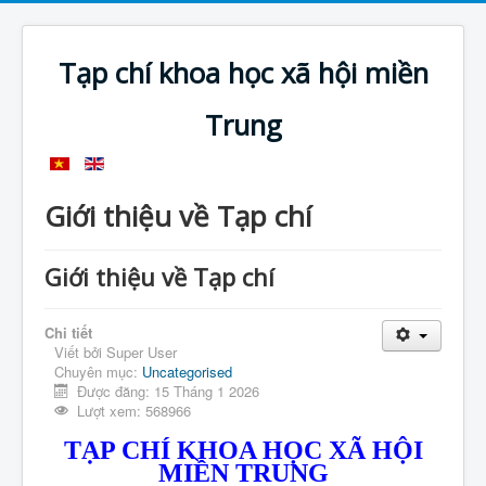
Tạp chí khoa học xã hội miền
Trung
Giới thiệu về Tạp chí
Giới thiệu về Tạp chí
Chi tiết
Viết bởi
Super User
Chuyên mục:
Uncategorised
Được đăng: 15 Tháng 1 2026
Lượt xem: 568966
TẠP CHÍ KHOA HỌC XÃ HỘI
MIỀN TRUNG