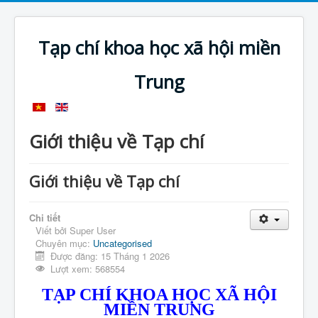
Tạp chí khoa học xã hội miền
Trung
Giới thiệu về Tạp chí
Giới thiệu về Tạp chí
Chi tiết
Viết bởi
Super User
Chuyên mục:
Uncategorised
Được đăng: 15 Tháng 1 2026
Lượt xem: 568554
TẠP CHÍ KHOA HỌC XÃ HỘI
MIỀN TRUNG