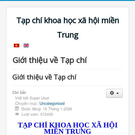
Tạp chí khoa học xã hội miền
Trung
Giới thiệu về Tạp chí
Giới thiệu về Tạp chí
Chi tiết
Viết bởi
Super User
Chuyên mục:
Uncategorised
Được đăng: 15 Tháng 1 2026
Lượt xem: 572430
TẠP CHÍ KHOA HỌC XÃ HỘI
MIỀN TRUNG