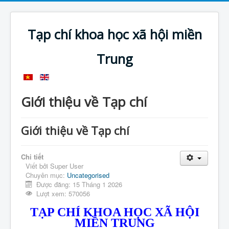
Tạp chí khoa học xã hội miền
Trung
Giới thiệu về Tạp chí
Giới thiệu về Tạp chí
Chi tiết
Viết bởi
Super User
Chuyên mục:
Uncategorised
Được đăng: 15 Tháng 1 2026
Lượt xem: 570056
TẠP CHÍ KHOA HỌC XÃ HỘI
MIỀN TRUNG