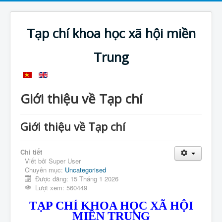
Tạp chí khoa học xã hội miền
Trung
Giới thiệu về Tạp chí
Giới thiệu về Tạp chí
Chi tiết
Viết bởi
Super User
Chuyên mục:
Uncategorised
Được đăng: 15 Tháng 1 2026
Lượt xem: 560449
TẠP CHÍ KHOA HỌC XÃ HỘI
MIỀN TRUNG